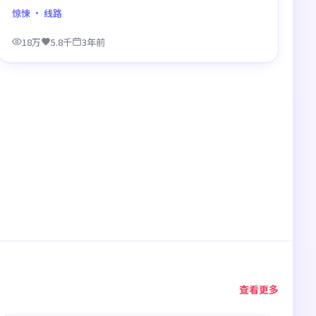
度大，二刷时仍有新发现。
惊悚
· 线路
18万
5.8千
3年前
查看更多
99:20