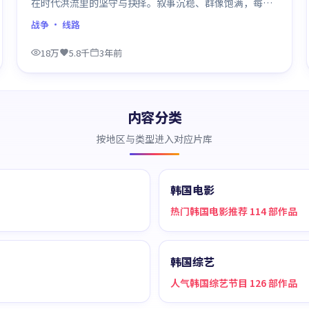
在时代洪流里的坚守与抉择。叙事沉稳、群像饱满，每一
场对手戏都打磨得克制而精确，回味悠长。
战争
· 线路
18万
5.8千
3年前
内容分类
按地区与类型进入对应片库
韩国电影
热门韩国电影推荐 114 部作品
韩国综艺
人气韩国综艺节目 126 部作品