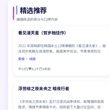
精选推荐
编辑挑选的高分与口碑内容
99:16
精选
看见漫天星（贺岁档佳作）
2021 年首映即在韩国本土口碑爆棚的《看见漫天星》，融
合现实笔触与浪漫想象。画面美学突出，节奏拿捏到位，
是当年话题度居高不下的代表作。
爱情
· 线路
19万
6.2千
4年前
99:04
精选
浮世绘之夜未央之 暗夜行者
《浮世绘之夜未央》主打沉浸式战争体验，剧情铺陈层层
推进，情绪节奏精准卡点，结局留下大量讨论空间，适合