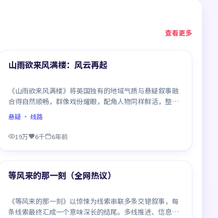
查看更多
99:07
精选
山雨欲来风满楼：风云再起
《山雨欲来风满楼》将英国独有的地域气质与悬疑叙事融
合得自然顺畅，群像戏份耀眼，配角人物同样鲜活，整部
作品质感扎实。
悬疑
· 线路
19万
6千
6年前
99:32
精选
等风来的那一刻（全网热议）
《等风来的那一刻》以惊悚为线索串联多条交错叙事，每
条线索最终汇成一个意味深长的结尾。多线推进、信息密