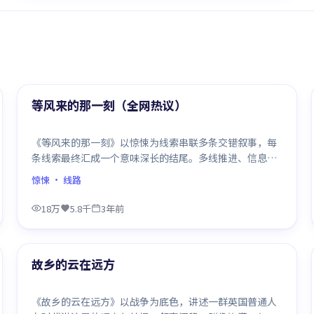
99:32
热门
等风来的那一刻（全网热议）
《等风来的那一刻》以惊悚为线索串联多条交错叙事，每
条线索最终汇成一个意味深长的结尾。多线推进、信息密
度大，二刷时仍有新发现。
惊悚
· 线路
18万
5.8千
3年前
99:56
热门
故乡的云在远方
《故乡的云在远方》以战争为底色，讲述一群英国普通人