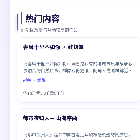
热门内容
近期播放量与互动较高的作品
99:23
热门
春风十里不如你 · 终极篇
《春风十里不如你》将中国香港独有的地域气质与战争叙
事融合得自然顺畅，群像戏份耀眼，配角人物同样鲜活，
整部作品质感扎实。
战争
· 线路
18万
5.9千
5年前
99:52
热门
都市夜归人— 山海序曲
《都市夜归人》延续中国香港近年硬核悬疑题材的质感，