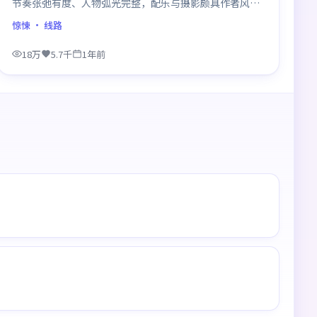
节奏张弛有度、人物弧光完整，配乐与摄影颇具作者风
格，是一部值得逐帧细看的诚意之作。
惊悚
· 线路
18万
5.7千
1年前