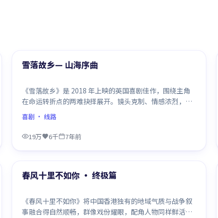
99:31
精选
雪落故乡— 山海序曲
《雪落故乡》是 2018 年上映的英国喜剧佳作，围绕主角
在命运转折点的两难抉择展开。镜头克制、情感浓烈，伏
笔层层铺陈，结尾出人意料，是同类题材中口碑回潮的一
喜剧
· 线路
部。
19万
6千
7年前
99:23
精选
春风十里不如你 · 终极篇
《春风十里不如你》将中国香港独有的地域气质与战争叙
事融合得自然顺畅，群像戏份耀眼，配角人物同样鲜活，