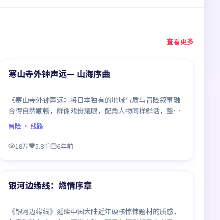
查看更多
99:55
热门
寒山寺外钟声远— 山海序曲
《寒山寺外钟声远》将日本独有的地域气质与冒险叙事融
合得自然顺畅，群像戏份耀眼，配角人物同样鲜活，整部
作品质感扎实。
冒险
· 线路
18万
5.8千
6年前
99:08
热门
银河边缘线：燃情序章
《银河边缘线》延续中国大陆近年硬核惊悚题材的质感，