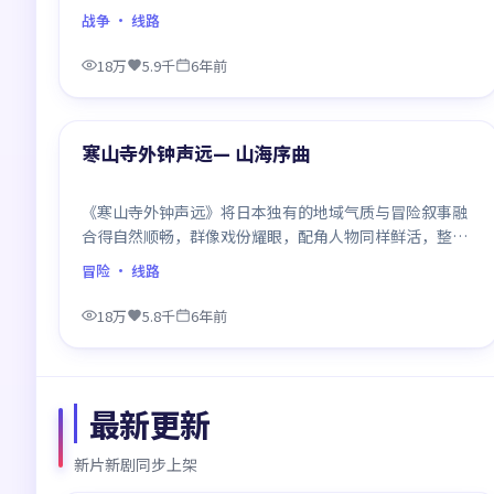
喜欢慢热好戏的观众。
战争
· 线路
18万
5.9千
6年前
99:55
精选
寒山寺外钟声远— 山海序曲
《寒山寺外钟声远》将日本独有的地域气质与冒险叙事融
合得自然顺畅，群像戏份耀眼，配角人物同样鲜活，整部
作品质感扎实。
冒险
· 线路
18万
5.8千
6年前
最新更新
新片新剧同步上架
99:18