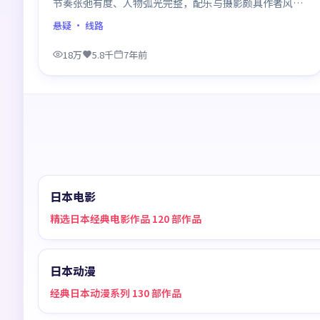
节奏张弛有度、人物弧光完整，配乐与摄影颇具作者风
格，是一部值得逐帧细看的诚意之作。
悬疑
· 线路
18万
5.8千
7年前
日本电影
精选日本经典电影作品 120 部作品
日本动漫
经典日本动漫系列 130 部作品