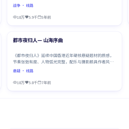
整部作品质感扎实。
战争
· 线路
18万
5.9千
5年前
99:52
精选
都市夜归人— 山海序曲
《都市夜归人》延续中国香港近年硬核悬疑题材的质感，
节奏张弛有度、人物弧光完整，配乐与摄影颇具作者风
格，是一部值得逐帧细看的诚意之作。
悬疑
· 线路
18万
5.8千
7年前
99:42